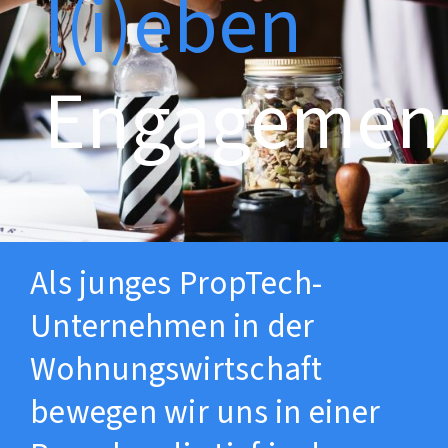
l(i)eben
Engagemen
Als junges PropTech-
Unternehmen in der
Wohnungswirtschaft
bewegen wir uns in einer